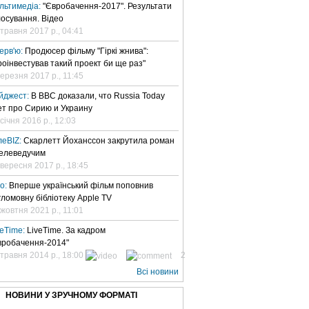
льтимедіа:
"Євробачення-2017". Результати
лосування. Відео
 травня 2017 р., 04:41
терв'ю:
Продюсер фільму "Гіркі жнива":
роінвестував такий проект би ще раз"
березня 2017 р., 11:45
йджест:
В BBC доказали, что Russia Today
ет про Сирию и Украину
січня 2016 р., 12:03
леBIZ:
Скарлетт Йоханссон закрутила роман
телеведучим
 вересня 2017 р., 18:45
но:
Вперше український фільм поповнив
гломовну бібліотеку Apple TV
 жовтня 2021 р., 11:01
veTime:
LiveTime. За кадром
вробачення-2014"
 травня 2014 р., 18:00
2
Всі новини
НОВИНИ У ЗРУЧНОМУ ФОРМАТІ