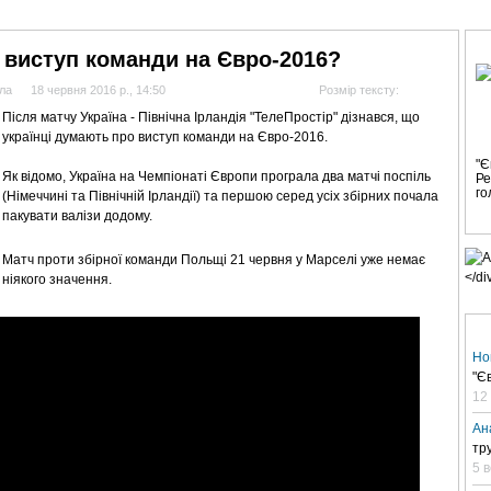
АНАЛІТИКА
ІНТЕРВ'Ю
СПОРТ НА ТБ
КІНО
МУЛЬТИМЕДІА
СУПУТНИКО
 виступ команди на Євро-2016?
ла
18 червня 2016 р., 14:50
Розмір тексту:
Після матчу Україна - Північна Ірландія "ТелеПростір" дізнався, що
українці думають про виступ команди на Євро-2016.
В
"Є
Як відомо, Україна на Чемпіонаті Європи програла два матчі поспіль
Ре
го
(Німеччині та Північній Ірландії) та першою серед усіх збірних почала
пакувати валізи додому.
Матч проти збірної команди Польщі 21 червня у Марселі уже немає
ніякого значення.
Но
"Є
12
Ан
тр
5 