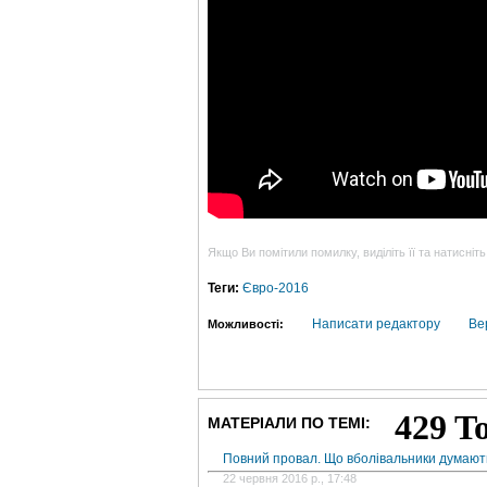
Якщо Ви помітили помилку, виділіть її та натисніть
Теги:
Євро-2016
Написати редактору
Ве
Можливості:
МАТЕРІАЛИ ПО ТЕМІ:
Повний провал. Що вболівальники думають
22 червня 2016 р., 17:48