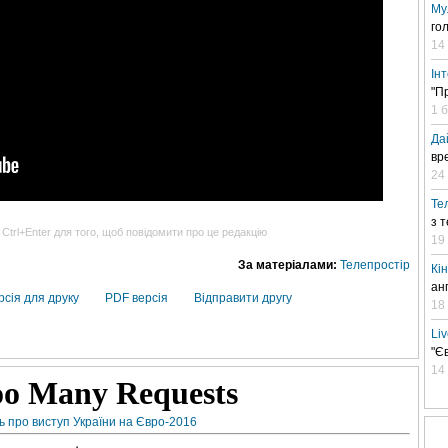
Му
го
14
Ін
"П
1 
Да
вр
24 
Те
з 
 Ctrl+Enter для того, щоб повідомити про це редакцію
19
За матеріалами:
Телепростір
Кі
ан
рсія для друку
PDF версія
Відправити другу
18
Li
"Є
14
 про виступ України на Євро-2016