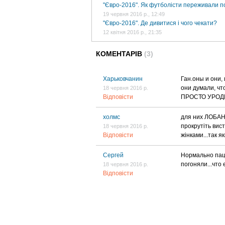
"Євро-2016". Як футболісти переживали пор
19 червня 2016 р., 12:49
"Євро-2016". Де дивитися і чого чекати?
12 квітня 2016 р., 21:35
КОМЕНТАРІВ
(3)
Харьковчанин
Ган.оны и они,
они думали, чт
18 червня 2016 р.
Відповісти
ПРОСТО УРОДЫ,
холмс
для них ЛОБАНО
прокрутіть ви
18 червня 2016 р.
Відповісти
жінками...так я
Сергей
Нормально пац
погоняли...что
18 червня 2016 р.
Відповісти