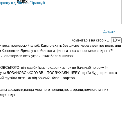
азку від Північної Ірландії
Додати
Коментарів на сторінці
 и весь тренерский штаб. Какого ехать без диспетчера в центре поля, или
о Коноплю и Ярмолу все боятся и фланги всех соперников задавят?!
 опозорили всех украинских болельщиков!
ВСЬКОГО- він дав би їм жінок...вони жінок не бачилиб по року !--
ступи ЛОБАНОВСЬКОГО ВВ....ПОСЛУХАЛИ ШЕВУ...що їм буде приятно з
кий футбол як жінка під боком?--блазні чортові...
аны сьездили,винца местного попили,позагорали,немного мячик
 еще надо