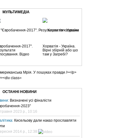
ВЕ ТБ
ТЕЛЕBIZ
ТЕЛЕLIVE
КОНТАКТИ
МУЛЬТИМЕДІА
ідеогалерея
Відеогалерея
Відеогалерея
вробачення-2017".
Хорватія - Україна.
Новий трейлер
З
зультати
Вірні збірній або шо
восьмого фільму
р
лосування. Відео
там у Загребі?
"Форсаж". Відео
п
ОСТАННІ НОВИНИ
вини:
Визначені усі фіналісти
вробачення-2023"
 травня 2023 р., 10:16
алітика:
Кисельову дали наказ прославляти
упи
вересня 2014 р., 12:38