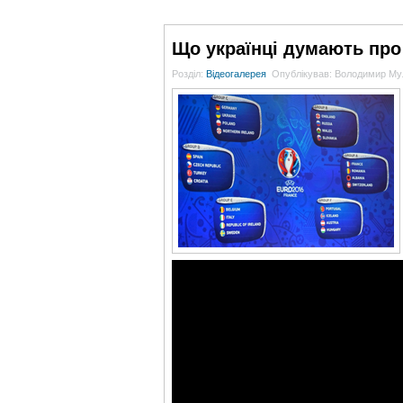
ГОЛОВНА
НОВИНИ
БЛОГИ
ДОСЬЄ
Що українці думають про
Розділ:
Відеогалерея
Опублікував: Володимир Му