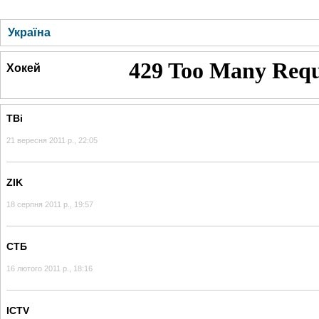
ГОЛОВНА
НОВИНИ
БЛОГИ
ДОСЬЄ
АНАЛІТИКА
ІНТЕРВ'Ю
СПОР
Україна
Хокей
ТВі
21 вересня 2011 р., 22:05
ZIK
18 серпня 2011 р., 19:57
СТБ
16 лютого 2011 р., 18:16
ICTV