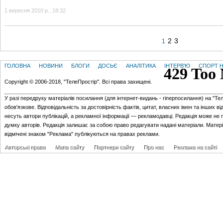
1 вересня 2010 р., 18:32
2
3
1
ГОЛОВНА
НОВИНИ
БЛОГИ
ДОСЬЄ
АНАЛІТИКА
ІНТЕРВ'Ю
СПОРТ Н
Copyright © 2006-2018, "ТелеПростір". Всі права захищені.
У разі передруку матеріалів посилання (для iнтернет-видань - гiперпосилання) на "Те
обов'язкове. Відповідальність за достовірність фактів, цитат, власних імен та інших в
несуть автори публікацій, а рекламної інформації — рекламодавці. Редакція може не 
думку авторів. Редакція залишає за собою право редагувати надані матеріали. Матер
відмічені знаком "Реклама" публікуються на правах реклами.
Авторські права
Мапа сайту
Партнери сайту
Про нас
Реклама на сайті